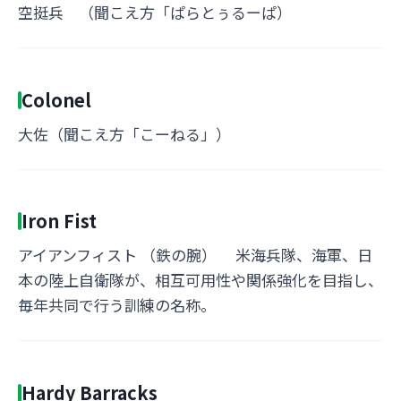
空挺兵 （聞こえ方「ぱらとぅるーぱ）
Colonel
大佐（聞こえ方「こーねる」）
Iron Fist
アイアンフィスト （鉄の腕） 米海兵隊、海軍、日
本の陸上自衛隊が、相互可用性や関係強化を目指し、
毎年共同で行う訓練の名称。
Hardy Barracks