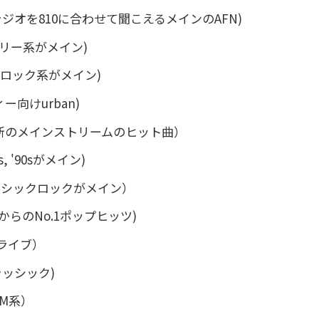
 (AMラジオを810に合わせて聞こえるメインのAFN)
カントリー系がメイン)
ck (ロック系がメイン)
ティー向けurban)
d（最新のメインストリームのヒット曲）
80s, '90sがメイン)
クラッシックロックがメイン）
60年代からのNo.1ポップヒッツ)
のライブ）
クラッシック)
DM系）