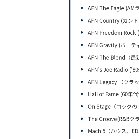
AFN The Eagle
AFN Country (
AFN Freedom Ro
AFN Gravity (パー
AFN The Blen
AFN's Joe Radio ('
AFN Legacy （
Hall of Fame (
On Stage（ロック
The Groove(R&B
Mach 5（ハウス、E