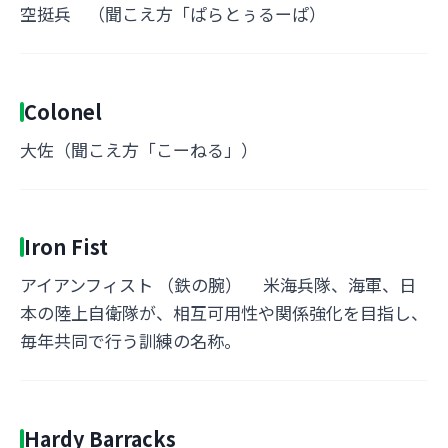
空挺兵 （聞こえ方「ぱらとぅるーぱ）
Colonel
大佐（聞こえ方「こーねる」）
Iron Fist
アイアンフィスト （鉄の腕） 米海兵隊、海軍、日
本の陸上自衛隊が、相互可用性や関係強化を目指し、
毎年共同で行う訓練の名称。
Hardy Barracks